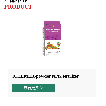
产品中心
PRODUCT
ICHEMER-powder NPK fertilizer
查看更多 ＞